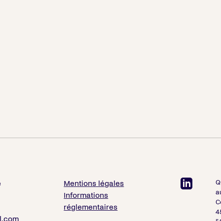
Q
e
Mentions légales
a
Informations
C
réglementaires
4
l.com