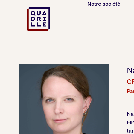
Notre société
N
CF
Par
Na
El
ta