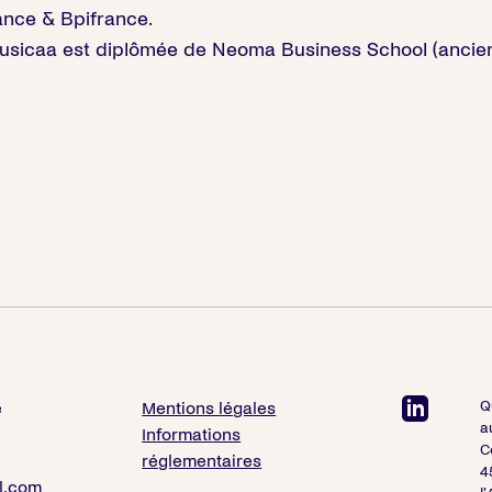
ance & Bpifrance.
usicaa est diplômée de Neoma Business School (ancie
Q
e
Mentions légales
a
Informations
C
réglementaires
4
l.com